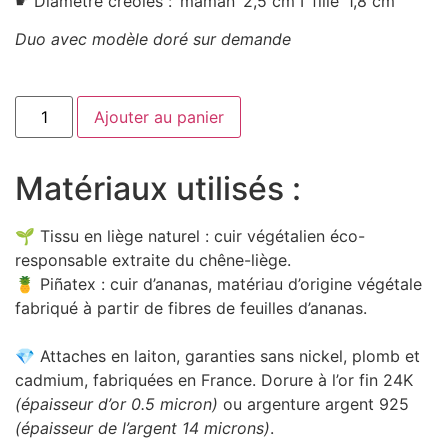
☛ Diamètre créoles : ‘maman’ 2,5 cm I ‘fille’ 1,8 cm
Duo avec modèle doré sur demande
quantité
Ajouter au panier
de
Duo
mère-
fille
Matériaux utilisés :
Créoles
Scarab
🌱 Tissu en liège naturel : cuir végétalien éco-
responsable extraite du chêne-liège.
🍍 Piñatex : cuir d’ananas, matériau d’origine végétale
fabriqué à partir de fibres de feuilles d’ananas.
💎 Attaches en laiton, garanties sans nickel, plomb et
cadmium, fabriquées en France. Dorure à l’or fin 24K
(épaisseur d’or 0.5 micron)
ou argenture argent 925
(épaisseur de l’argent 14 microns)
.